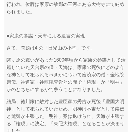
行われ、位牌は家康の故郷の三河にある大樹寺にて納め
られました。
■家康の参謀・天海による遺言の実現
さて、問題は4.の「日光山の小堂」です。
関ヶ原の戦いがあった1600年頃から家康の参謀として活
躍していた天台宗の僧・天海は、家康の死後にどのよう
な神として祀られるべきかについて臨済宗の僧・金地院
崇伝、神道家・神龍院梵舜との間で「権現」か「明神」
かのどちらにするかで争うことになりました。
結局、徳川家に敵対した豊臣家の秀吉が死後「豊国大明
神」として祀られていたため、明神は不吉だとして崇伝
と梵舜が主張した「明神」案は退けられ、天海が主張す
る「権現」に決定。「東照大権現」となることが決まり
ました。