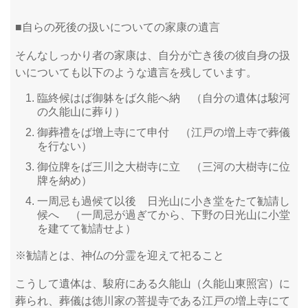
■自らの死後の扱いについての家康の遺言
そんなしっかり者の家康は、自分が亡き後の彼自身の扱
いについても以下のような遺言を残しています。
臨終候はば御躰をば久能へ納 （自分の遺体は駿河
の久能山に葬り）
御葬禮をば增上寺にて申付 （江戸の増上寺で葬儀
を行ない）
御位牌をば三川之大樹寺に立 （三河の大樹寺に位
牌を納め）
一周忌も過候て以後 日光山に小き堂をたて勧請し
候へ （一周忌が過ぎてから、下野の日光山に小堂
を建てて勧請せよ）
※勧請とは、神仏の分霊を迎えて祀ること
こうして遺体は、駿府にある久能山（久能山東照宮）に
葬られ、葬儀は徳川家の菩提寺である江戸の増上寺にて