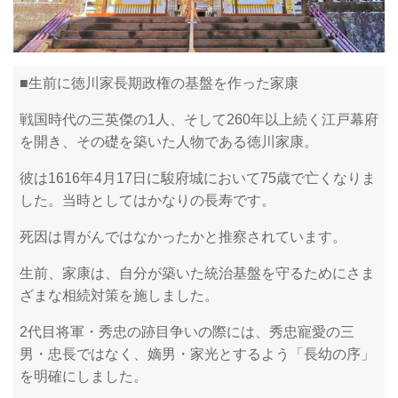
■生前に徳川家長期政権の基盤を作った家康
戦国時代の三英傑の1人、そして260年以上続く江戸幕府
を開き、その礎を築いた人物である徳川家康。
彼は1616年4月17日に駿府城において75歳で亡くなりま
した。当時としてはかなりの長寿です。
死因は胃がんではなかったかと推察されています。
生前、家康は、自分が築いた統治基盤を守るためにさま
ざまな相続対策を施しました。
2代目将軍・秀忠の跡目争いの際には、秀忠寵愛の三
男・忠長ではなく、嫡男・家光とするよう「長幼の序」
を明確にしました。