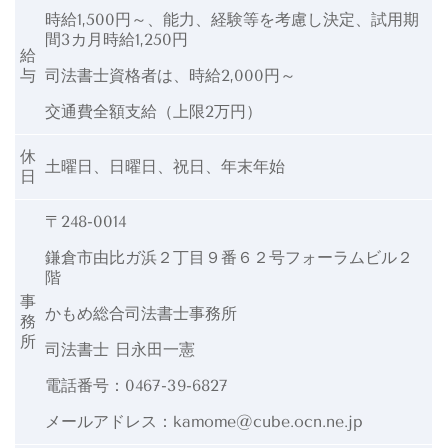
時給1,500円～、能力、経験等を考慮し決定、試用期
間3カ月時給1,250円
給
与
司法書士資格者は、時給2,000円～
交通費全額支給（上限2万円）
休
土曜日、日曜日、祝日、年末年始
日
〒248-0014
鎌倉市由比ガ浜２丁目９番６２号フォーラムビル２
階
事
かもめ総合司法書士事務所
務
所
司法書士 日永田一憲
電話番号：0467-39-6827
メールアドレス：kamome@cube.ocn.ne.jp