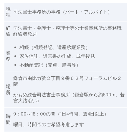
職
司法書士事務所の事務（パート・アルバイト）
種
経
司法書士・弁護士・税理士等の士業事務所の事務職
験
経験者歓迎
相続（相続登記、遺産承継業務）
業
家族信託、遺言書の作成、成年後見
務
不動産登記（売買、贈与等）
鎌倉市由比ガ浜２丁目９番６２号フォーラムビル２
階
場
所
かもめ総合司法書士事務所
（鎌倉駅から約600m、若
宮大路沿い）
9：00～18：00の間（1日4時間、週4日以上）
時
間
曜日、時間帯のご希望考慮します